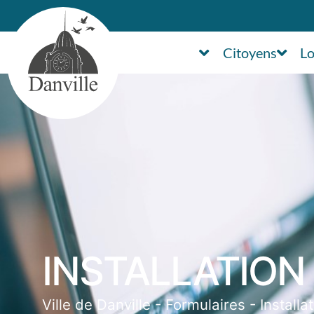
Citoyens
Lo
INSTALLATION
Ville de Danville
-
Formulaires
-
Installa