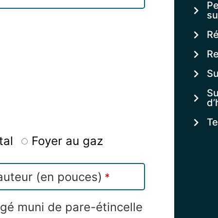
Pe
su
Ré
Re
Su
Su
d’
Te
tal
Foyer au gaz
uteur (en pouces)
*
agé muni de pare-étincelle