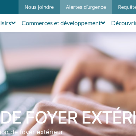
Nous joindre
Alertes d’urgence
Requête
isirs
Commerces et développement
Découvri
 DE FOYER EXTÉR
tion de foyer extérieur