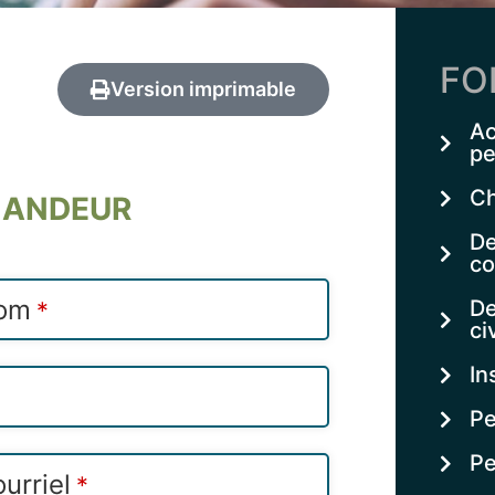
FO
Version imprimable
Ac
pe
Ch
MANDEUR
De
co
om
De
*
ci
In
Pe
Pe
urriel
*