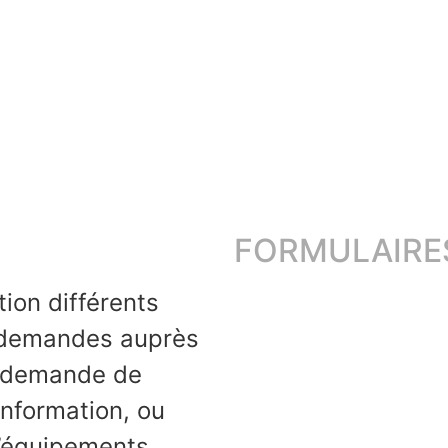
FORMULAIRE
Accès à un documen
tion différents
os demandes auprès
Changement d’adre
e demande de
Demande de location
nformation, ou
Demande de modific
’équipements