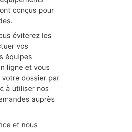
Installation de foye
sont conçus pour
Permis de feu
des.
Permis et certificat
ous éviterez les
Permis pour abatta
ctuer vos
Réclamation
s équipes
Requête et plainte
n ligne et vous
Subvention pour l’a
 votre dossier par
Subvention pour l’a
 à utiliser nos
Tenue d’une marche
 demandes auprès
nce et nous