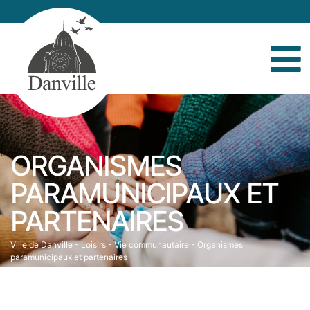
ORGANISMES
PARAMUNICIPAUX ET
PARTENAIRES
Ville de Danville
-
Loisirs
-
Vie communautaire
-
Organismes
paramunicipaux et partenaires