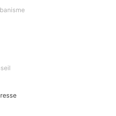
urbanisme
s
seil
iresse