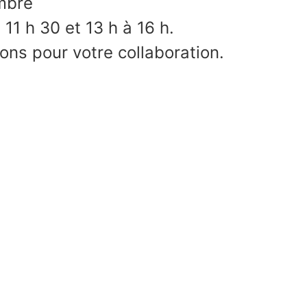
mbre
 11 h 30 et 13 h à 16 h.
ns pour votre collaboration.