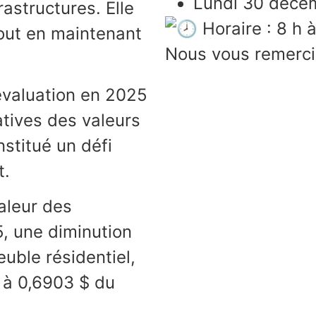
Lundi 30 déce
astructures. Elle
Horaire : 8 h à
tout en maintenant
Nous vous remercio
’évaluation en 2025
tives des valeurs
nstitué un défi
t.
valeur des
, une diminution
uble résidentiel,
 à 0,6903 $ du