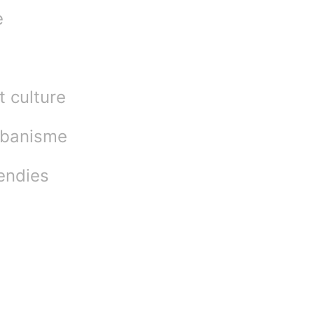
e
t culture
urbanisme
endies