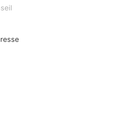
seil
iresse