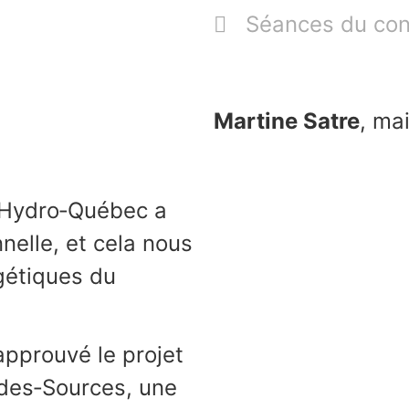
Séances du con
Martine Satre
, ma
! Hydro‑Québec a
elle, et cela nous
rgétiques du
pprouvé le projet
‑des‑Sources, une