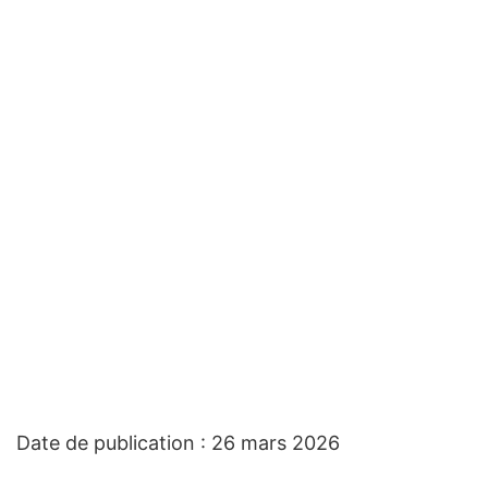
AGENT(E) DE SOUTIEN
ADMINISTRATIF ET
RÉCEPTIONNISTE –
REMPLACEMENT D’UN
CONGÉ DE MATERNITÉ
Ville de Danville
-
Emplois disponibles
-
Agent(e) de soutien administratif et
réceptionniste – remplacement d’un congé de maternité
Date de publication : 26 mars 2026